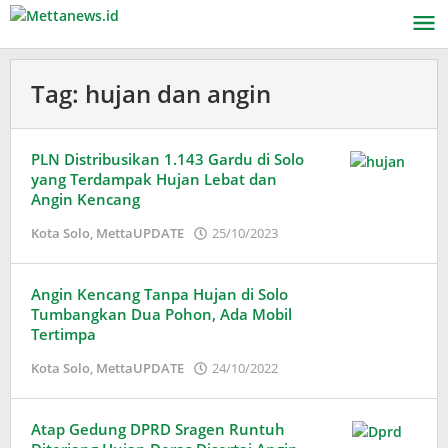
Lewati
ke
konten
Tag:
hujan dan angin
PLN Distribusikan 1.143 Gardu di Solo
yang Terdampak Hujan Lebat dan
Angin Kencang
oleh
Kota Solo
,
MettaUPDATE
25/10/2023
Adinda
Wardani
Angin Kencang Tanpa Hujan di Solo
Tumbangkan Dua Pohon, Ada Mobil
Tertimpa
oleh
Kota Solo
,
MettaUPDATE
24/10/2022
Adinda
Wardani
Atap Gedung DPRD Sragen Runtuh