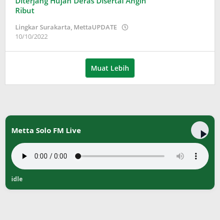
Diterjang Hujan Deras Disertai Angin
Ribut
Lingkar Surakarta
,
MettaUPDATE
oleh
10/10/2022
Adinda
Wardani
Muat Lebih
Metta Solo FM Live
idle