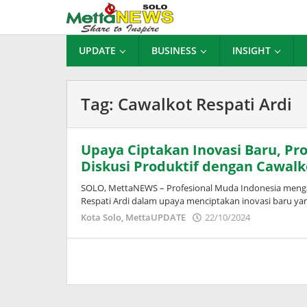
Lewati
ke
konten
UPDATE
BUSINESS
INSIGHT
Tag:
Cawalkot Respati Ardi
Upaya Ciptakan Inovasi Baru, Pr
Diskusi Produktif dengan Cawalko
SOLO, MettaNEWS – Profesional Muda Indonesia mengad
Respati Ardi dalam upaya menciptakan inovasi baru yan
oleh
Kota Solo
,
MettaUPDATE
22/10/2024
Puspita