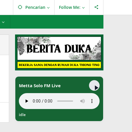
Pencarian
Follow Me:
L
Metta Solo FM Live
idle