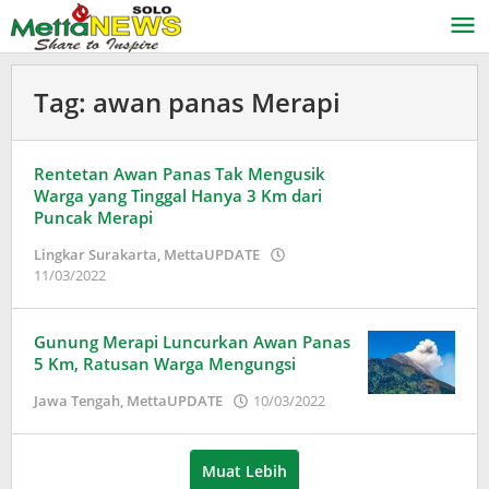
Lewati
ke
konten
Tag:
awan panas Merapi
Rentetan Awan Panas Tak Mengusik
Warga yang Tinggal Hanya 3 Km dari
Puncak Merapi
Lingkar Surakarta
,
MettaUPDATE
oleh
11/03/2022
Puspita
Gunung Merapi Luncurkan Awan Panas
5 Km, Ratusan Warga Mengungsi
oleh
Jawa Tengah
,
MettaUPDATE
10/03/2022
Puspita
Muat Lebih