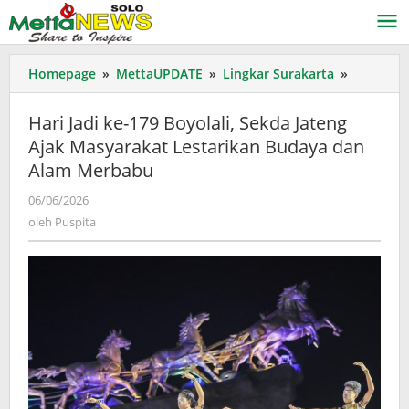
Lewati
ke
konten
Hari
Homepage
»
MettaUPDATE
»
Lingkar Surakarta
»
Jadi
ke-
Hari Jadi ke-179 Boyolali, Sekda Jateng
179
Ajak Masyarakat Lestarikan Budaya dan
Boyolali,
Alam Merbabu
Sekda
Jateng
oleh
06/06/2026
Ajak
Puspita
oleh
Puspita
Masyarak
Lestarika
Budaya
dan
Alam
Merbabu