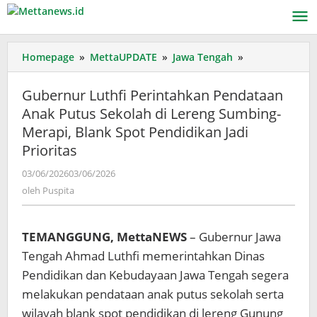
Lewati
ke
konten
Gubernur
Homepage
»
MettaUPDATE
»
Jawa Tengah
»
Luthfi
Perintahkan
Gubernur Luthfi Perintahkan Pendataan
Pendataan
Anak Putus Sekolah di Lereng Sumbing-
Anak
Merapi, Blank Spot Pendidikan Jadi
Putus
Sekolah
Prioritas
di
oleh
03/06/2026
03/06/2026
Lereng
Puspita
Sumbing-
oleh
Puspita
Merapi,
Blank
Spot
TEMANGGUNG, MettaNEWS
– Gubernur Jawa
Pendidikan
Tengah Ahmad Luthfi memerintahkan Dinas
Jadi
Pendidikan dan Kebudayaan Jawa Tengah segera
Prioritas
melakukan pendataan anak putus sekolah serta
wilayah blank spot pendidikan di lereng Gunung