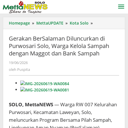
Lewati
ke
konten
Gerakan
Homepage
»
MettaUPDATE
»
Kota Solo
»
BerSalaman
Diluncurkan
Gerakan BerSalaman Diluncurkan di
di
Purwosari Solo, Warga Kelola Sampah
Purwosari
dengan Maggot dan Bank Sampah
Solo,
Warga
oleh
19/06/2026
Kelola
Puspita
oleh
Puspita
Sampah
dengan
Maggot
dan
Bank
Sampah
SOLO, MettaNEWS
— Warga RW 007 Kelurahan
Purwosari, Kecamatan Laweyan, Solo,
meluncurkan Program Bersama Pilah Sampah,
Lingkungan Aman Nyaman (BerSalaman)