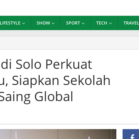
LIFESTYLE
SHOW
SPORT
TECH
TRAVE
har
fa
udi Solo Perkuat
di
o
, Siapkan Sekolah
rkuat
mpetensi
u,
Saing Global
apkan
kolah
ggul
rdaya
ng
bal