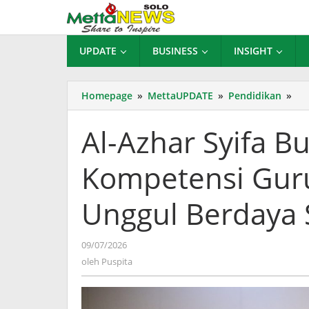
Lewati
ke
konten
UPDATE
BUSINESS
INSIGHT
Al-
Homepage
»
MettaUPDATE
»
Pendidikan
»
Az
Syi
Al-Azhar Syifa B
Bu
Sol
Kompetensi Guru
Pe
Ko
Gur
Unggul Berdaya 
Si
Se
Un
oleh
09/07/2026
Be
Puspita
oleh
Puspita
Sai
Glo