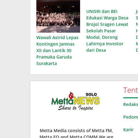
UNISRI dan BEI
J
Edukasi Warga Desa
Brojol Sragen Lewat
Sekolah Pasar
Modal, Dorong
D
Wawali Astrid Lepas
Lahirnya Investor
Kontingen Jamnas
dari Desa
XII dan Lantik 30
Pramuka Garuda
Surakarta
Ten
Redaks
Pedoma
Karir
Metta Media consists of Metta FM,
Metta EO and Metta COMM.We are