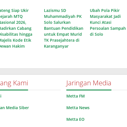
ateng Siap Ukir
Lazismu SD
Ubah Pola Pikir
Sejarah MTQ
Muhammadiyah PK
Masyarakat Jadi
Nasional 2026,
Solo Salurkan
Kunci Atasi
Hadirkan Cabang
Bantuan Pendidikan
Persoalan Sampah
isabilitas hingga
untuk Empat Murid
di Solo
Majelis Kode Etik
TK Prasejahtera di
Dewan Hakim
Karanganyar
tang Kami
Jaringan Media
i
Metta FM
n Media Siber
Metta News
Metta EO