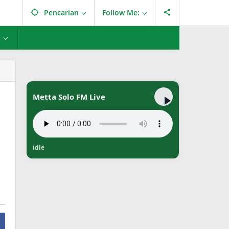
Pencarian
Follow Me:
L
Metta Solo FM Live
idle