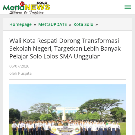
Lewati
ke
konten
Wali
Homepage
»
MettaUPDATE
»
Kota Solo
»
Kota
Respati
Wali Kota Respati Dorong Transformasi
Dorong
Sekolah Negeri, Targetkan Lebih Banyak
Transformasi
Pelajar Solo Lolos SMA Unggulan
Sekolah
Negeri,
oleh
06/07/2026
Targetkan
Puspita
oleh
Puspita
Lebih
Banyak
Pelajar
Solo
Lolos
SMA
Unggulan