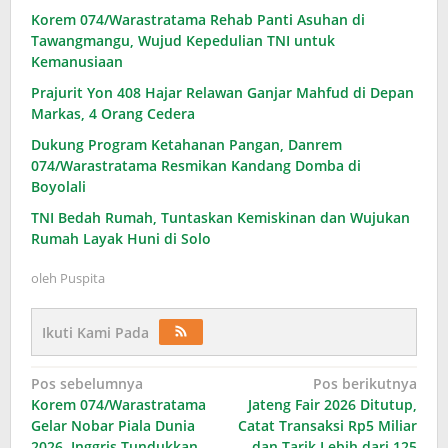
Korem 074/Warastratama Rehab Panti Asuhan di
Tawangmangu, Wujud Kepedulian TNI untuk
Kemanusiaan
Prajurit Yon 408 Hajar Relawan Ganjar Mahfud di Depan
Markas, 4 Orang Cedera
Dukung Program Ketahanan Pangan, Danrem
074/Warastratama Resmikan Kandang Domba di
Boyolali
TNI Bedah Rumah, Tuntaskan Kemiskinan dan Wujukan
Rumah Layak Huni di Solo
oleh
Puspita
Ikuti Kami Pada
Navigasi
Pos sebelumnya
Pos berikutnya
Korem 074/Warastratama
Jateng Fair 2026 Ditutup,
pos
Gelar Nobar Piala Dunia
Catat Transaksi Rp5 Miliar
2026, Inggris Tundukkan
dan Tarik Lebih dari 125