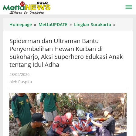
Lewati
ke
konten
Spiderm
Homepage
»
MettaUPDATE
»
Lingkar Surakarta
»
dan
Ultraman
Spiderman dan Ultraman Bantu
Bantu
Penyembelihan Hewan Kurban di
Penyemb
Sukoharjo, Aksi Superhero Edukasi Anak
Hewan
Kurban
tentang Idul Adha
di
oleh
28/05/2026
Sukoharj
Puspita
Aksi
oleh
Puspita
Superher
Edukasi
Anak
tentang
Idul
Adha