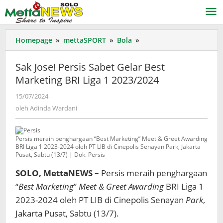
Lewati
ke
konten
Sak
Homepage
»
mettaSPORT
»
Bola
»
Jose!
Persis
Sak Jose! Persis Sabet Gelar Best
Sabet
Marketing BRI Liga 1 2023/2024
Gelar
Best
oleh
15/07/2024
Marketing
Adinda
oleh
Adinda Wardani
BRI
Wardani
Liga
1
Persis meraih penghargaan “Best Marketing” Meet & Greet Awarding
2023/2024
BRI Liga 1 2023-2024 oleh PT LIB di Cinepolis Senayan Park, Jakarta
Pusat, Sabtu (13/7) | Dok. Persis
SOLO, MettaNEWS –
Persis meraih penghargaan
“
Best Marketing
”
Meet & Greet Awarding
BRI Liga 1
2023-2024 oleh PT LIB di Cinepolis Senayan
Park
,
Jakarta Pusat, Sabtu (13/7).