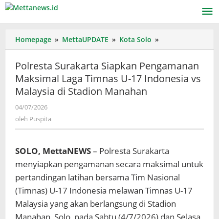
Lewati
ke
konten
Polresta
Homepage
»
MettaUPDATE
»
Kota Solo
»
Surakarta
Siapkan
Polresta Surakarta Siapkan Pengamanan
Pengamanan
Maksimal Laga Timnas U-17 Indonesia vs
Maksimal
Malaysia di Stadion Manahan
Laga
Timnas
oleh
04/07/2026
U-
Puspita
oleh
Puspita
17
Indonesia
vs
SOLO, MettaNEWS
– Polresta Surakarta
Malaysia
di
menyiapkan pengamanan secara maksimal untuk
Stadion
pertandingan latihan bersama Tim Nasional
Manahan
(Timnas) U-17 Indonesia melawan Timnas U-17
Malaysia yang akan berlangsung di Stadion
Manahan, Solo, pada Sabtu (4/7/2026) dan Selasa