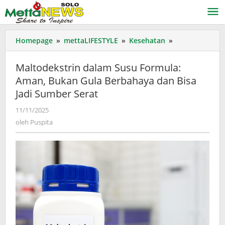
Lewati
ke
konten
Maltodekstrin
Homepage
»
mettaLIFESTYLE
»
Kesehatan
»
dalam
Susu
Maltodekstrin dalam Susu Formula:
Formula:
Aman, Bukan Gula Berbahaya dan Bisa
Aman,
Jadi Sumber Serat
Bukan
Gula
oleh
11/11/2025
Berbahaya
Puspita
oleh
Puspita
dan
Bisa
Jadi
Sumber
Serat