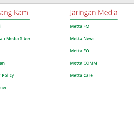
tang Kami
Jaringan Media
i
Metta FM
n Media Siber
Metta News
Metta EO
lan
Metta COMM
 Policy
Metta Care
imer