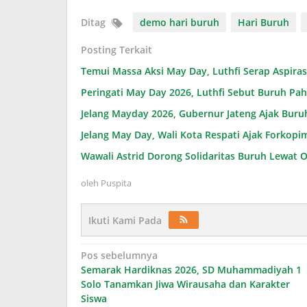
Ditag
demo hari buruh
Hari Buruh
Posting Terkait
Temui Massa Aksi May Day, Luthfi Serap Aspira
Peringati May Day 2026, Luthfi Sebut Buruh Pa
Jelang Mayday 2026, Gubernur Jateng Ajak Buruh
Jelang May Day, Wali Kota Respati Ajak Forkopim
Wawali Astrid Dorong Solidaritas Buruh Lewat O
oleh
Puspita
Ikuti Kami Pada
Navigasi
Pos sebelumnya
Semarak Hardiknas 2026, SD Muhammadiyah 1
pos
Solo Tanamkan Jiwa Wirausaha dan Karakter
Siswa