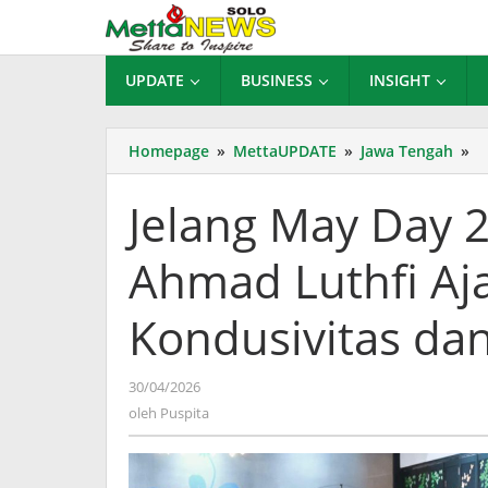
Lewati
ke
konten
UPDATE
BUSINESS
INSIGHT
Je
Homepage
»
MettaUPDATE
»
Jawa Tengah
»
M
D
Jelang May Day 
20
G
Ahmad Luthfi Aj
Ja
A
Lu
Kondusivitas dan
Aj
B
Ja
oleh
30/04/2026
Ko
Puspita
oleh
Puspita
d
Ik
In