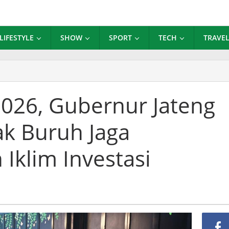
LIFESTYLE
SHOW
SPORT
TECH
TRAVE
lang
ay
ay
2026, Gubernur Jateng
26,
ubernur
ak Buruh Jaga
teng
hmad
thfi
 Iklim Investasi
ak
uruh
ga
ndusivitas
an
lim
vestasi