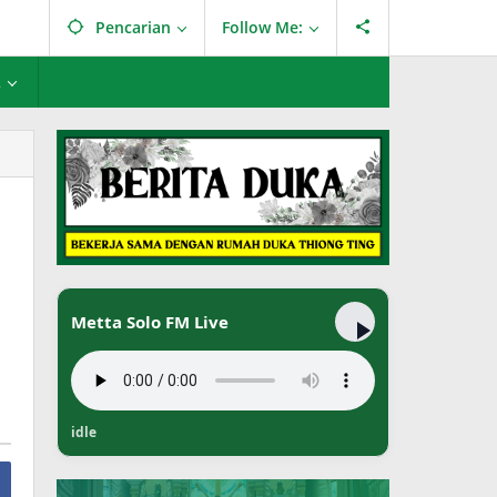
Pencarian
Follow Me:
L
Metta Solo FM Live
idle