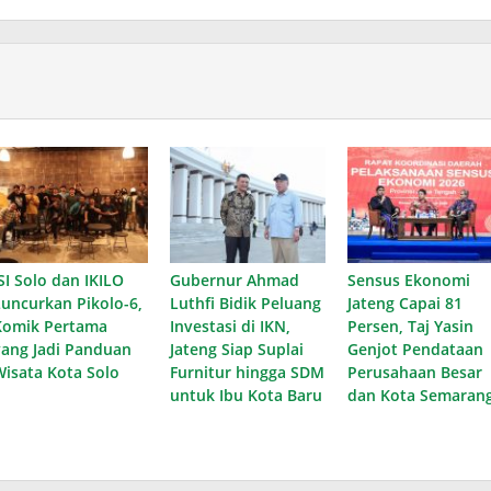
SI Solo dan IKILO
Gubernur Ahmad
Sensus Ekonomi
Luncurkan Pikolo-6,
Luthfi Bidik Peluang
Jateng Capai 81
Komik Pertama
Investasi di IKN,
Persen, Taj Yasin
yang Jadi Panduan
Jateng Siap Suplai
Genjot Pendataan
Wisata Kota Solo
Furnitur hingga SDM
Perusahaan Besar
untuk Ibu Kota Baru
dan Kota Semaran