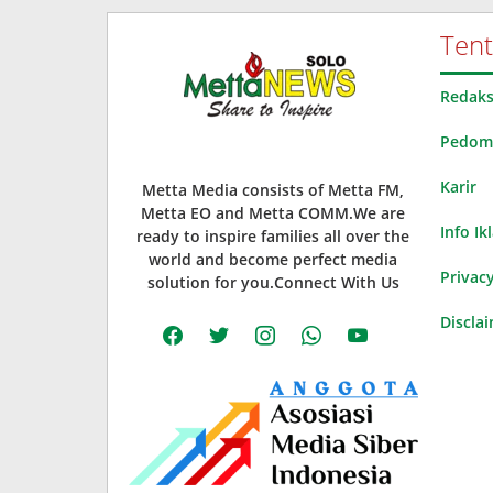
Ten
Redaks
Pedoma
Karir
Metta Media consists of Metta FM,
Metta EO and Metta COMM.We are
Info Ik
ready to inspire families all over the
world and become perfect media
Privacy
solution for you.Connect With Us
Discla
facebook
twitter
instagram
whatsapp
youtube