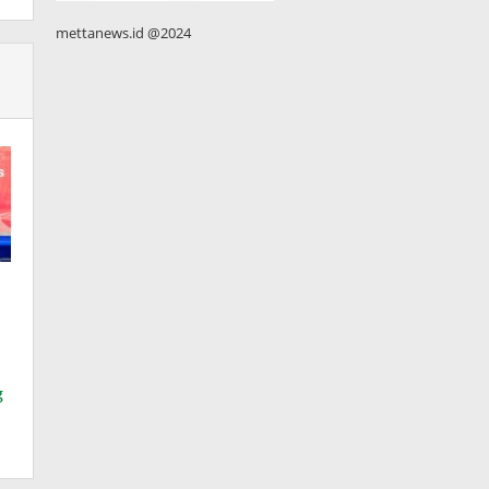
mettanews.id @2024
g