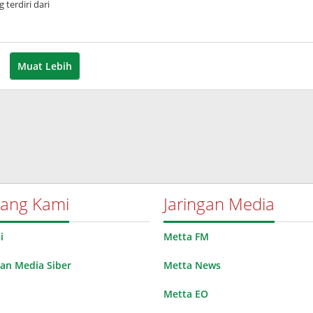
 terdiri dari
eh
inda
rdani
Muat Lebih
tang Kami
Jaringan Media
i
Metta FM
n Media Siber
Metta News
Metta EO