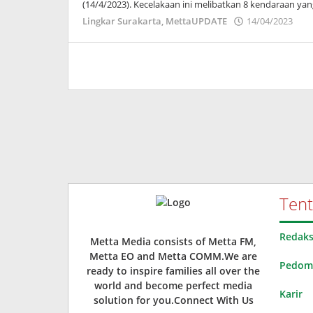
(14/4/2023). Kecelakaan ini melibatkan 8 kendaraan yang
ol
Lingkar Surakarta
,
MettaUPDATE
14/04/2023
Ad
Wa
Ten
Redaks
Metta Media consists of Metta FM,
Metta EO and Metta COMM.We are
Pedoma
ready to inspire families all over the
world and become perfect media
Karir
solution for you.Connect With Us