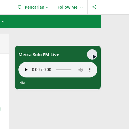
Pencarian
Follow Me:
L
Metta Solo FM Live
idle