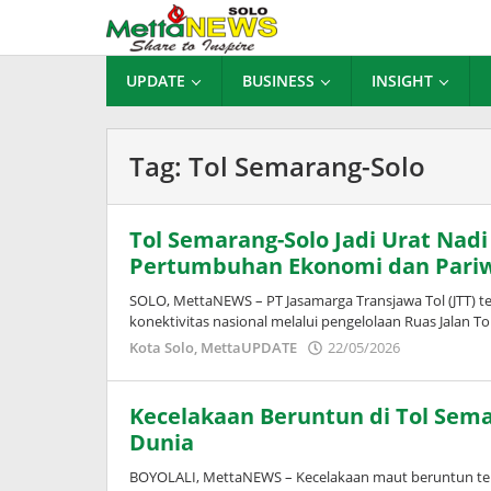
Lewati
ke
konten
UPDATE
BUSINESS
INSIGHT
Tag:
Tol Semarang-Solo
Tol Semarang-Solo Jadi Urat Nadi
Pertumbuhan Ekonomi dan Pariw
SOLO, MettaNEWS – PT Jasamarga Transjawa Tol (JTT)
konektivitas nasional melalui pengelolaan Ruas Jalan T
oleh
Kota Solo
,
MettaUPDATE
22/05/2026
Puspita
Kecelakaan Beruntun di Tol Sema
Dunia
BOYOLALI, MettaNEWS – Kecelakaan maut beruntun terj