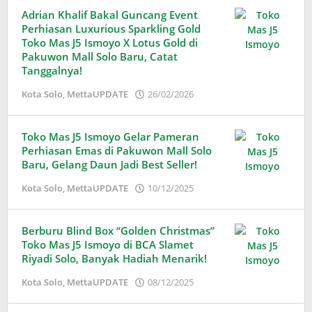
Adrian Khalif Bakal Guncang Event
Perhiasan Luxurious Sparkling Gold
Toko Mas J5 Ismoyo X Lotus Gold di
Pakuwon Mall Solo Baru, Catat
Tanggalnya!
oleh
Kota Solo
,
MettaUPDATE
26/02/2026
Adinda
Wardani
Toko Mas J5 Ismoyo Gelar Pameran
Perhiasan Emas di Pakuwon Mall Solo
Baru, Gelang Daun Jadi Best Seller!
oleh
Kota Solo
,
MettaUPDATE
10/12/2025
Adinda
Wardani
Berburu Blind Box “Golden Christmas”
Toko Mas J5 Ismoyo di BCA Slamet
Riyadi Solo, Banyak Hadiah Menarik!
oleh
Kota Solo
,
MettaUPDATE
08/12/2025
Adinda
Wardani