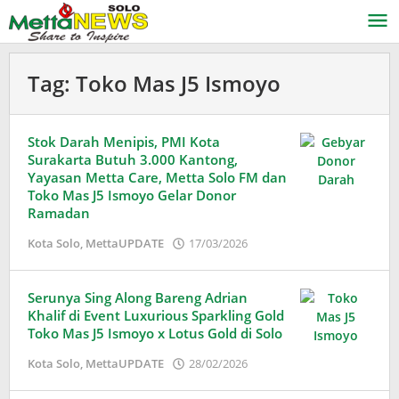
Lewati
ke
konten
Tag:
Toko Mas J5 Ismoyo
Stok Darah Menipis, PMI Kota
Surakarta Butuh 3.000 Kantong,
Yayasan Metta Care, Metta Solo FM dan
Toko Mas J5 Ismoyo Gelar Donor
Ramadan
oleh
Kota Solo
,
MettaUPDATE
17/03/2026
Adinda
Wardani
Serunya Sing Along Bareng Adrian
Khalif di Event Luxurious Sparkling Gold
Toko Mas J5 Ismoyo x Lotus Gold di Solo
oleh
Kota Solo
,
MettaUPDATE
28/02/2026
Adinda
Wardani