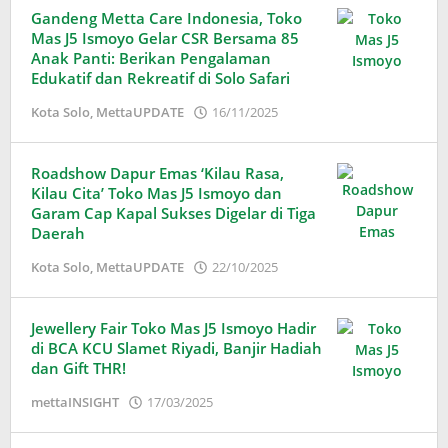
Gandeng Metta Care Indonesia, Toko
Mas J5 Ismoyo Gelar CSR Bersama 85
Anak Panti: Berikan Pengalaman
Edukatif dan Rekreatif di Solo Safari
oleh
Kota Solo
,
MettaUPDATE
16/11/2025
Adinda
Wardani
Roadshow Dapur Emas ‘Kilau Rasa,
Kilau Cita’ Toko Mas J5 Ismoyo dan
Garam Cap Kapal Sukses Digelar di Tiga
Daerah
oleh
Kota Solo
,
MettaUPDATE
22/10/2025
Adinda
Wardani
Jewellery Fair Toko Mas J5 Ismoyo Hadir
di BCA KCU Slamet Riyadi, Banjir Hadiah
dan Gift THR!
oleh
mettaINSIGHT
17/03/2025
Adinda
Wardani