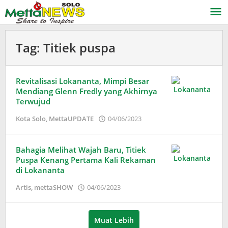
Lewati
ke
konten
Tag:
Titiek puspa
Revitalisasi Lokananta, Mimpi Besar
Mendiang Glenn Fredly yang Akhirnya
Terwujud
oleh
Kota Solo
,
MettaUPDATE
04/06/2023
Adinda
Wardani
Bahagia Melihat Wajah Baru, Titiek
Puspa Kenang Pertama Kali Rekaman
di Lokananta
oleh
Artis
,
mettaSHOW
04/06/2023
Adinda
Wardani
Muat Lebih