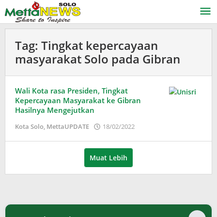
Lewati
ke
konten
Tag:
Tingkat kepercayaan
masyarakat Solo pada Gibran
Wali Kota rasa Presiden, Tingkat
Kepercayaan Masyarakat ke Gibran
Hasilnya Mengejutkan
oleh
Kota Solo
,
MettaUPDATE
18/02/2022
Puspita
Muat Lebih