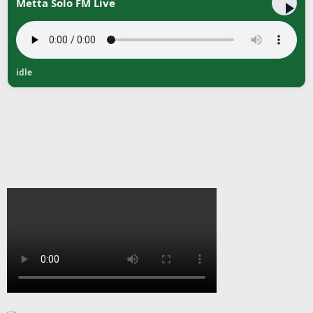
Metta Solo FM Live
idle