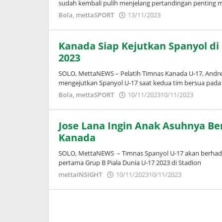
sudah kembali pulih menjelang pertandingan penting 
oleh
Bola
,
mettaSPORT
13/11/2023
Adinda
Wardani
Kanada Siap Kejutkan Spanyol di
2023
SOLO, MettaNEWS – Pelatih Timnas Kanada U-17, Andrew
mengejutkan Spanyol U-17 saat kedua tim bersua pada
oleh
Bola
,
mettaSPORT
10/11/2023
10/11/2023
Adinda
Wardan
Jose Lana Ingin Anak Asuhnya Be
Kanada
SOLO, MettaNEWS – Timnas Spanyol U-17 akan berhad
pertama Grup B Piala Dunia U-17 2023 di Stadion
oleh
mettaINSIGHT
10/11/2023
10/11/2023
Adinda
Wardani