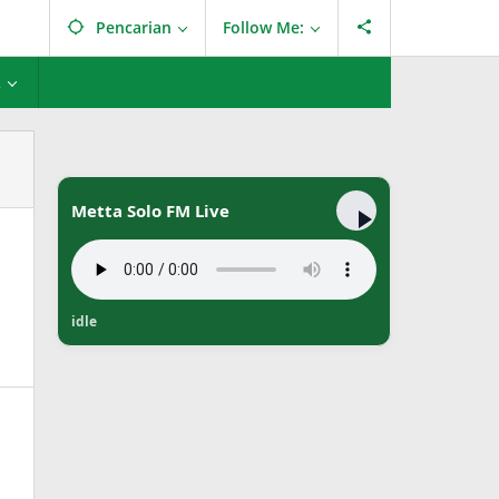
Pencarian
Follow Me:
L
Metta Solo FM Live
idle