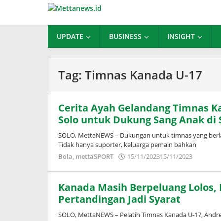
Lewati
ke
konten
UPDATE
BUSINESS
INSIGHT
Tag:
Timnas Kanada U-17
Cerita Ayah Gelandang Timnas Ka
Solo untuk Dukung Sang Anak di
SOLO, MettaNEWS – Dukungan untuk timnas yang berlaga
Tidak hanya suporter, keluarga pemain bahkan
oleh
Bola
,
mettaSPORT
15/11/2023
15/11/2023
Adinda
Wardan
Kanada Masih Berpeluang Lolos
Pertandingan Jadi Syarat
SOLO, MettaNEWS – Pelatih Timnas Kanada U-17, Andre