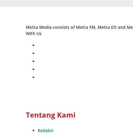
Metta Media consists of Metta FM, Metta EO and Met
With Us
facebook
twitter
instagram
whatsapp
youtube
Tentang Kami
Redaksi