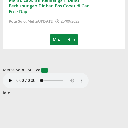
Marak Laporan Kehilangan, Dinas
Perhubungan Dirikan Pos Copet di Car
Free Day
oleh
Kota Solo
,
MettaUPDATE
25/09/2022
Adinda
Wardani
Muat Lebih
Metta Solo FM Live
idle