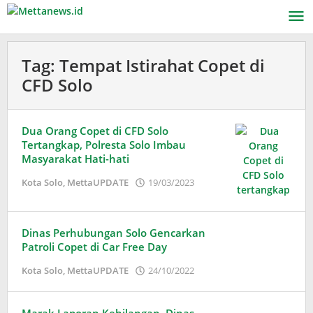
Lewati
ke
konten
Tag:
Tempat Istirahat Copet di
CFD Solo
Dua Orang Copet di CFD Solo
Tertangkap, Polresta Solo Imbau
Masyarakat Hati-hati
oleh
Kota Solo
,
MettaUPDATE
19/03/2023
Adinda
Wardani
Dinas Perhubungan Solo Gencarkan
Patroli Copet di Car Free Day
oleh
Kota Solo
,
MettaUPDATE
24/10/2022
Adinda
Wardani