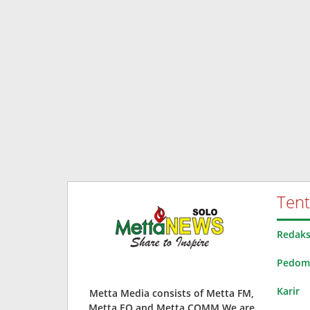
Ten
Redaks
Pedoma
Karir
Metta Media consists of Metta FM,
Metta EO and Metta COMM.We are