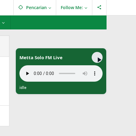
Pencarian
Follow Me:
L
Metta Solo FM Live
idle