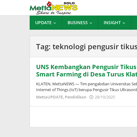
Lewati
ke
konten
UPDATE
BUSINESS
INSIGHT
Tag:
teknologi pengusir tiku
UNS Kembangkan Pengusir Tikus U
Smart Farming di Desa Turus Kla
KLATEN, MettaNEWS — Tim pengabdian Universitas Seb
Internet of Things (IoT) berupa Pengusir Tikus Ultrason
oleh
MettaUPDATE
,
Pendidikan
28/10/2025
Puspita