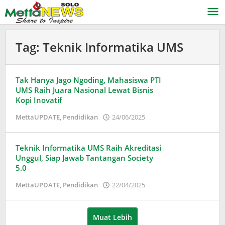
Lewati
ke
konten
Tag:
Teknik Informatika UMS
Tak Hanya Jago Ngoding, Mahasiswa PTI
UMS Raih Juara Nasional Lewat Bisnis
Kopi Inovatif
oleh
MettaUPDATE
,
Pendidikan
24/06/2025
Puspita
Teknik Informatika UMS Raih Akreditasi
Unggul, Siap Jawab Tantangan Society
5.0
oleh
MettaUPDATE
,
Pendidikan
22/04/2025
Puspita
Muat Lebih