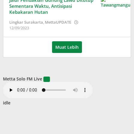
Jalur Pendakian Gunung Lawu Ditutup
Sementara Waktu, Antisipasi
Kebakaran Hutan
Lingkar Surakarta
,
MettaUPDATE
oleh
12/09/2023
Puspita
Muat Lebih
Metta Solo FM Live
idle