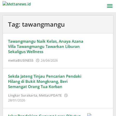
Lewati
ke
konten
Tag:
tawangmangu
Tawangmangu Naik Kelas, Anaya Azana
Villa Tawangmangu Tawarkan Liburan
Sekaligus Wellness
oleh
mettaBUSINESS
24/04/2026
Puspita
Sekda Jateng Tinjau Pencarian Pendaki
Hilang di Bukit Mongkrang, Beri
Semangat Orang Tua Korban
Lingkar Surakarta
,
MettaUPDATE
oleh
28/01/2026
Puspita