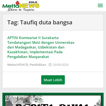
Lewati
ke
konten
Tag:
Taufiq duta bangsa
APTISI Komisariat II Surakarta
Tandatangani MoU dengan Universitas
dari Madagaskar, Uzbekistan dan
Kazakhstan, Implementasi Pada
Pengabdian Masyarakat
oleh
MettaUPDATE
,
Pendidikan
20/05/2024
Puspita
Muat Lebih