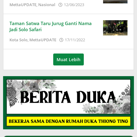
oleh
MettaUPDATE
,
Nasional
12/06/2023
Puspita
Taman Satwa Taru Jurug Ganti Nama
Jadi Solo Safari
oleh
Kota Solo
,
MettaUPDATE
17/11/2022
Puspita
Muat Lebih