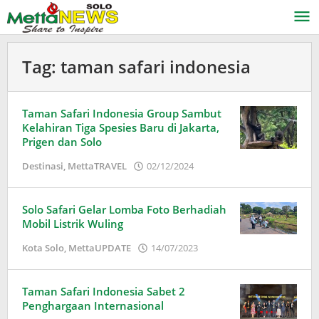
Lewati
ke
konten
Tag:
taman safari indonesia
Taman Safari Indonesia Group Sambut
Kelahiran Tiga Spesies Baru di Jakarta,
Prigen dan Solo
oleh
Destinasi
,
MettaTRAVEL
02/12/2024
Puspita
Solo Safari Gelar Lomba Foto Berhadiah
Mobil Listrik Wuling
oleh
Kota Solo
,
MettaUPDATE
14/07/2023
Puspita
Taman Safari Indonesia Sabet 2
Penghargaan Internasional