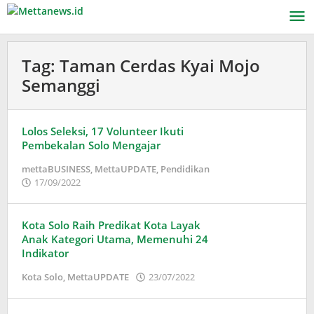
Lewati
ke
konten
Tag:
Taman Cerdas Kyai Mojo
Semanggi
Lolos Seleksi, 17 Volunteer Ikuti
Pembekalan Solo Mengajar
mettaBUSINESS
,
MettaUPDATE
,
Pendidikan
oleh
17/09/2022
Puspita
Kota Solo Raih Predikat Kota Layak
Anak Kategori Utama, Memenuhi 24
Indikator
oleh
Kota Solo
,
MettaUPDATE
23/07/2022
Puspita