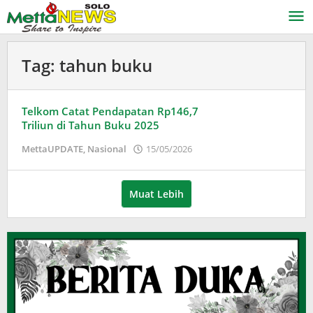
Lewati
ke
konten
Tag:
tahun buku
Telkom Catat Pendapatan Rp146,7
Triliun di Tahun Buku 2025
oleh
MettaUPDATE
,
Nasional
15/05/2026
Puspita
Muat Lebih