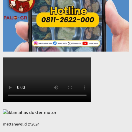
mettanews.id @2024