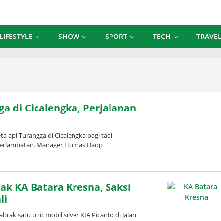
LIFESTYLE
SHOW
SPORT
TECH
TRAVE
a di Cicalengka, Perjalanan
 api Turangga di Cicalengka pagi tadi
terlambatan. Manager Humas Daop
ak KA Batara Kresna, Saksi
li
ak satu unit mobil silver KIA Picanto di Jalan