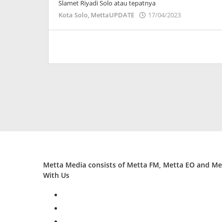
Slamet Riyadi Solo atau tepatnya
oleh
Kota Solo
,
MettaUPDATE
17/04/2023
Adinda
Wardani
Metta Media consists of Metta FM, Metta EO and Met
With Us
facebook
twitter
instagram