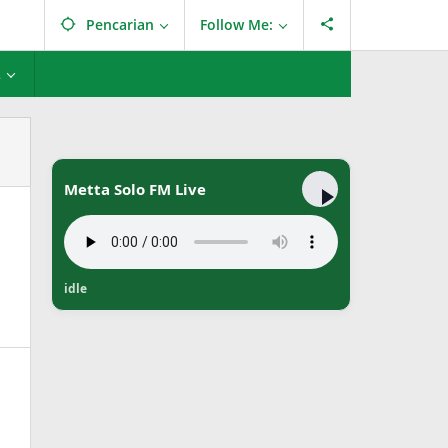
Pencarian
Follow Me:
L
Metta Solo FM Live
idle