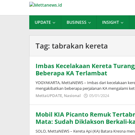
Lewati
ke
konten
UPDATE
BUSINESS
INSIGHT
Tag:
tabrakan kereta
Imbas Kecelakaan Kereta Turangg
Beberapa KA Terlambat
YOGYAKARTA, MettaNEWS – Imbas dari kecelakaan kereta
mengakibatkan beberapa perjalanan KA mengalami ke
oleh
MettaUPDATE
,
Nasional
05/01/2024
Puspita
Mobil KIA Picanto Remuk Tertabr
Mata: Sudah Diklakson Berkali-ka
SOLO, MettaNEWS – Kereta Api (KA) Batara Kresna menabr