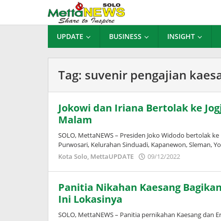
Lewati
ke
konten
UPDATE
BUSINESS
INSIGHT
Tag:
suvenir pengajian kaes
Jokowi dan Iriana Bertolak ke Jo
Malam
SOLO, MettaNEWS – Presiden Joko Widodo bertolak ke 
Purwosari, Kelurahan Sinduadi, Kapanewon, Sleman, Y
oleh
Kota Solo
,
MettaUPDATE
09/12/2022
Adinda
Wardani
Panitia Nikahan Kaesang Bagikan
Ini Lokasinya
SOLO, MettaNEWS – Panitia pernikahan Kaesang dan Er