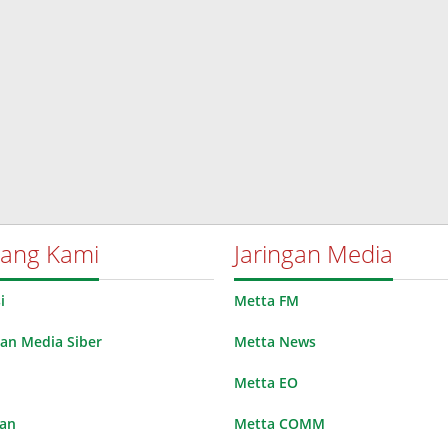
tang Kami
Jaringan Media
i
Metta FM
n Media Siber
Metta News
Metta EO
lan
Metta COMM