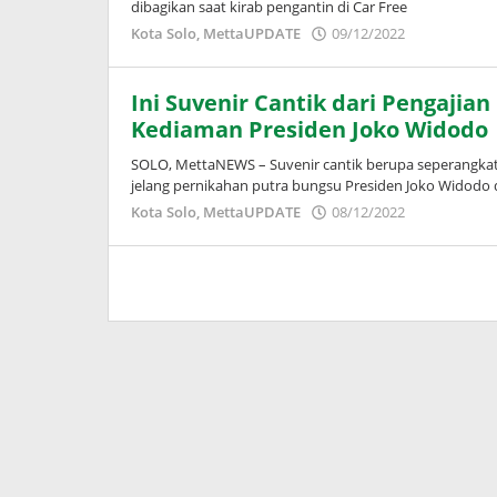
dibagikan saat kirab pengantin di Car Free
oleh
Kota Solo
,
MettaUPDATE
09/12/2022
Puspita
Ini Suvenir Cantik dari Pengajia
Kediaman Presiden Joko Widodo
SOLO, MettaNEWS – Suvenir cantik berupa seperangkat 
jelang pernikahan putra bungsu Presiden Joko Widodo
oleh
Kota Solo
,
MettaUPDATE
08/12/2022
Puspita