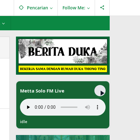
Pencarian
Follow Me:
L
Metta Solo FM Live
idle