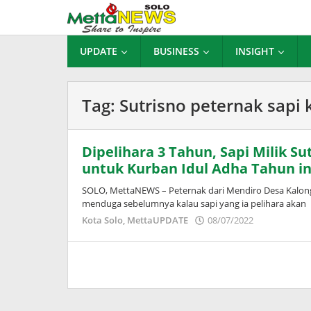
Lewati
ke
konten
UPDATE
BUSINESS
INSIGHT
Tag:
Sutrisno peternak sapi
Dipelihara 3 Tahun, Sapi Milik Su
untuk Kurban Idul Adha Tahun in
SOLO, MettaNEWS – Peternak dari Mendiro Desa Kalong
menduga sebelumnya kalau sapi yang ia pelihara akan
oleh
Kota Solo
,
MettaUPDATE
08/07/2022
Puspita