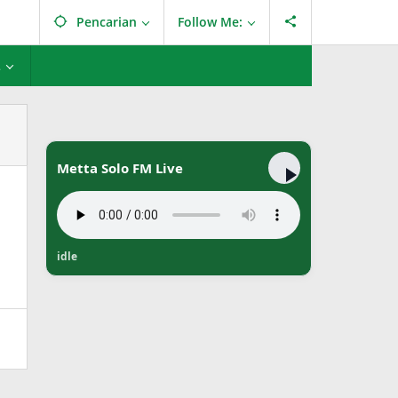
Pencarian
Follow Me:
L
Metta Solo FM Live
idle