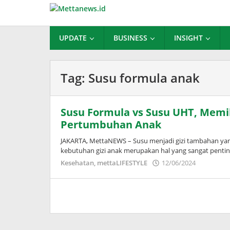
Lewati
ke
konten
UPDATE
BUSINESS
INSIGHT
Tag:
Susu formula anak
Susu Formula vs Susu UHT, Memil
Pertumbuhan Anak
JAKARTA, MettaNEWS – Susu menjadi gizi tambahan y
kebutuhan gizi anak merupakan hal yang sangat penti
oleh
Kesehatan
,
mettaLIFESTYLE
12/06/2024
Puspita