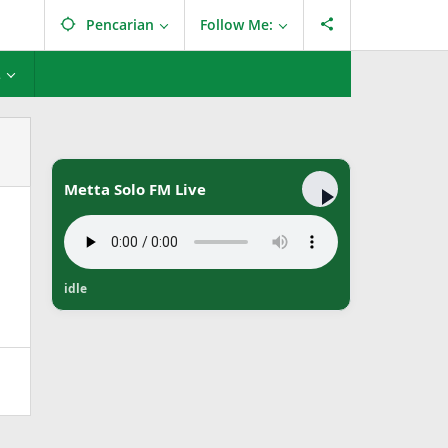
Pencarian
Follow Me:
L
Metta Solo FM Live
idle