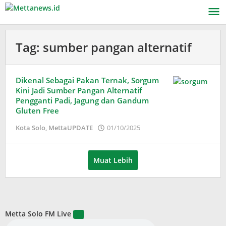
Lewati
ke
konten
Tag:
sumber pangan alternatif
Dikenal Sebagai Pakan Ternak, Sorgum
Kini Jadi Sumber Pangan Alternatif
Pengganti Padi, Jagung dan Gandum
Gluten Free
oleh
Kota Solo
,
MettaUPDATE
01/10/2025
Adinda
Wardani
Muat Lebih
Metta Solo FM Live