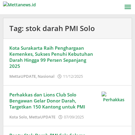
Lewati
ke
konten
Tag:
stok darah PMI Solo
Kota Surakarta Raih Penghargaan
Kemenkes, Sukses Penuhi Kebutuhan
Darah Hingga 99 Persen Sepanjang
2025
oleh
MettaUPDATE
,
Nasional
11/12/2025
Puspita
Perhakkas dan Lions Club Solo
Bengawan Gelar Donor Darah,
Targetkan 150 Kantong untuk PMI
oleh
Kota Solo
,
MettaUPDATE
07/09/2025
Adinda
Wardani