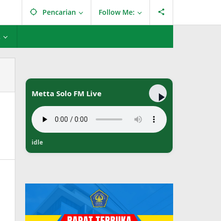
Pencarian
Follow Me:
L
Metta Solo FM Live
idle