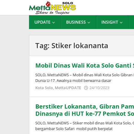
Lewati
ke
konten
UPDATE
BUSINESS
INSIGHT
Tag:
Stiker lokananta
Mobil Dinas Wali Kota Solo Ganti 
SOLO, MettaNEWS – Mobil dinas Wali Kota Solo Gibran 
Dunia U-17. Awalnya mobil berwarna dasar
oleh
Kota Solo
,
MettaUPDATE
24/10/2023
Puspita
Berstiker Lokananta, Gibran Pa
Dinasnya di HUT ke-77 Pemkot So
SOLO, MettaNEWS – Stiker mobil dinas Wali Kota Solo, 
bergambar Solo Safari mobil putih berpelat