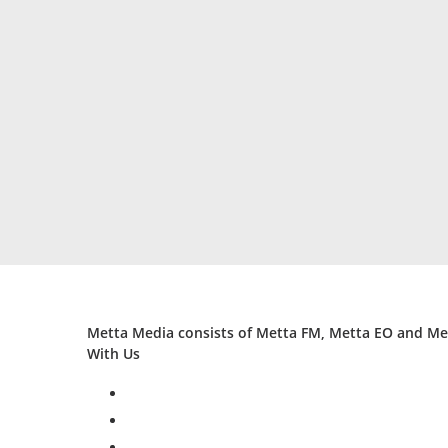
Metta Media consists of Metta FM, Metta EO and Met
With Us
facebook
twitter
instagram