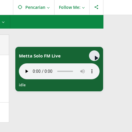
Pencarian
Follow Me:
L
Metta Solo FM Live
idle