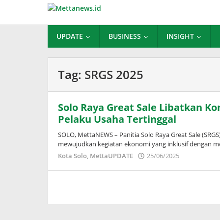
Lewati
ke
konten
UPDATE
BUSINESS
INSIGHT
Tag:
SRGS 2025
Solo Raya Great Sale Libatkan Ko
Pelaku Usaha Tertinggal
SOLO, MettaNEWS – Panitia Solo Raya Great Sale (SR
mewujudkan kegiatan ekonomi yang inklusif dengan me
oleh
Kota Solo
,
MettaUPDATE
25/06/2025
Puspita