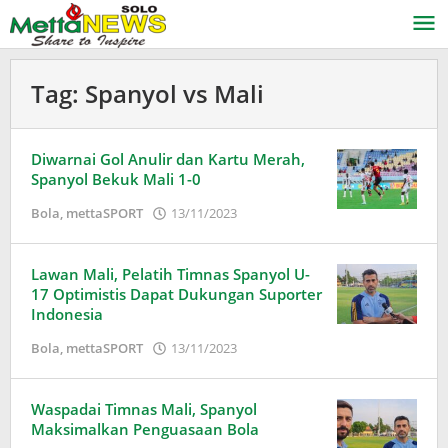
Lewati
ke
konten
Tag:
Spanyol vs Mali
Diwarnai Gol Anulir dan Kartu Merah,
Spanyol Bekuk Mali 1-0
oleh
Bola
,
mettaSPORT
13/11/2023
Adinda
Wardani
Lawan Mali, Pelatih Timnas Spanyol U-
17 Optimistis Dapat Dukungan Suporter
Indonesia
oleh
Bola
,
mettaSPORT
13/11/2023
Adinda
Wardani
Waspadai Timnas Mali, Spanyol
Maksimalkan Penguasaan Bola