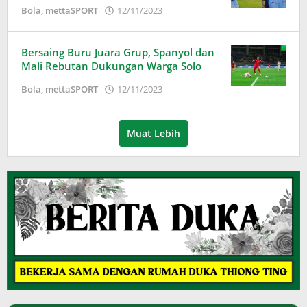
oleh
Bola
,
mettaSPORT
12/11/2023
Adinda
Wardani
Bersaing Buru Juara Grup, Spanyol dan
Mali Rebutan Dukungan Warga Solo
oleh
Bola
,
mettaSPORT
12/11/2023
Adinda
Wardani
Muat Lebih