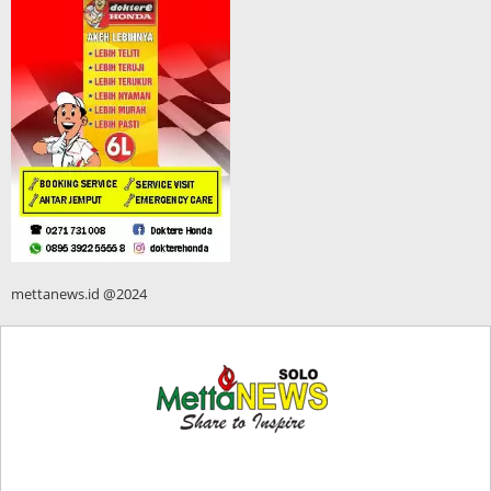
mettanews.id @2024