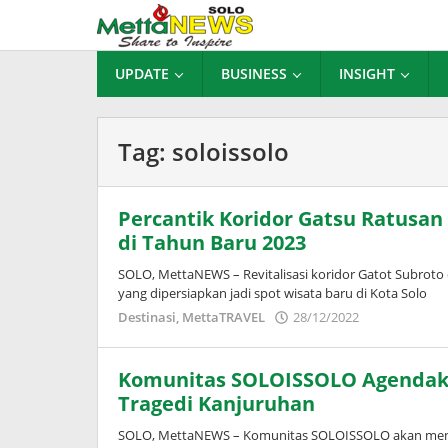
Lewati
ke
konten
UPDATE
BUSINESS
INSIGHT
Tag:
soloissolo
Percantik Koridor Gatsu Ratusan 
di Tahun Baru 2023
SOLO, MettaNEWS – Revitalisasi koridor Gatot Subrot
yang dipersiapkan jadi spot wisata baru di Kota Solo
oleh
Destinasi
,
MettaTRAVEL
28/12/2022
Puspita
Komunitas SOLOISSOLO Agendakan
Tragedi Kanjuruhan
SOLO, MettaNEWS – Komunitas SOLOISSOLO akan mengge