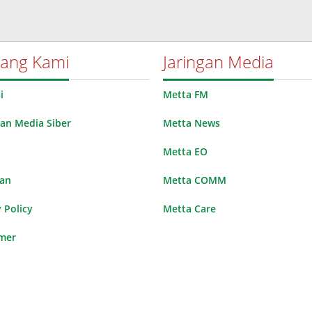
tang Kami
Jaringan Media
i
Metta FM
n Media Siber
Metta News
Metta EO
lan
Metta COMM
 Policy
Metta Care
imer