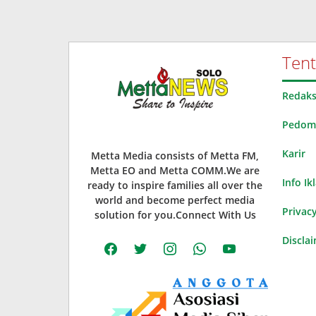
Ten
Redaks
Pedoma
Karir
Metta Media consists of Metta FM,
Metta EO and Metta COMM.We are
Info Ik
ready to inspire families all over the
world and become perfect media
Privacy
solution for you.Connect With Us
Discla
facebook
twitter
instagram
whatsapp
youtube