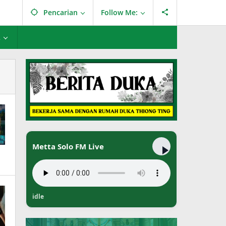
Pencarian
Follow Me:
L
Metta Solo FM Live
idle