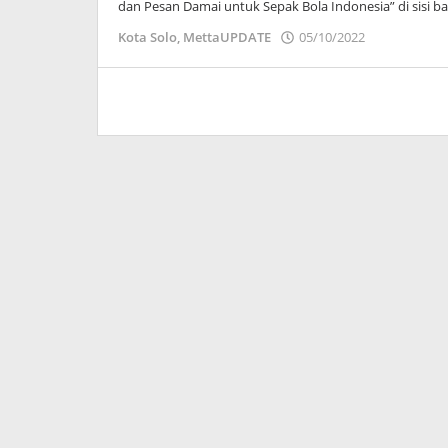
dan Pesan Damai untuk Sepak Bola Indonesia” di sisi ba
oleh
Kota Solo
,
MettaUPDATE
05/10/2022
Adinda
Wardani