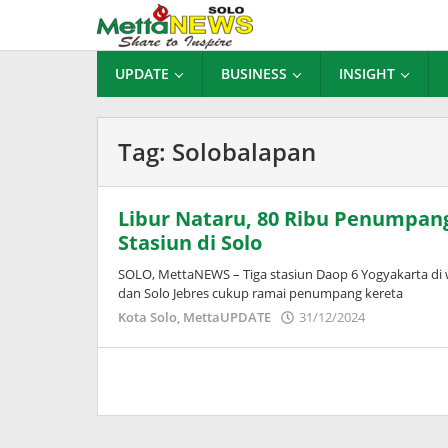
Lewati
ke
konten
UPDATE
BUSINESS
INSIGHT
Tag:
Solobalapan
Libur Nataru, 80 Ribu Penumpang
Stasiun di Solo
SOLO, MettaNEWS – Tiga stasiun Daop 6 Yogyakarta di w
dan Solo Jebres cukup ramai penumpang kereta
oleh
Kota Solo
,
MettaUPDATE
31/12/2024
Puspita