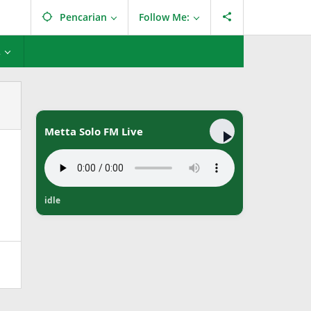
Pencarian
Follow Me:
L
Metta Solo FM Live
idle