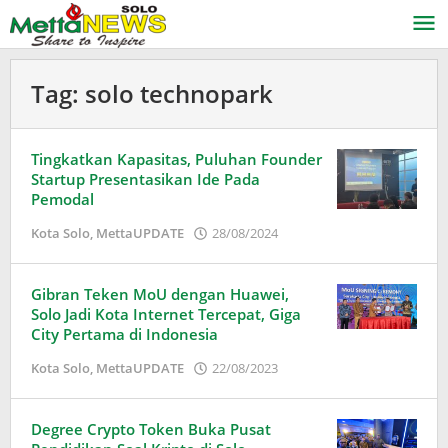
Lewati
ke
konten
Tag:
solo technopark
Tingkatkan Kapasitas, Puluhan Founder
Startup Presentasikan Ide Pada
Pemodal
oleh
Kota Solo
,
MettaUPDATE
28/08/2024
Puspita
Gibran Teken MoU dengan Huawei,
Solo Jadi Kota Internet Tercepat, Giga
City Pertama di Indonesia
oleh
Kota Solo
,
MettaUPDATE
22/08/2023
Puspita
Degree Crypto Token Buka Pusat