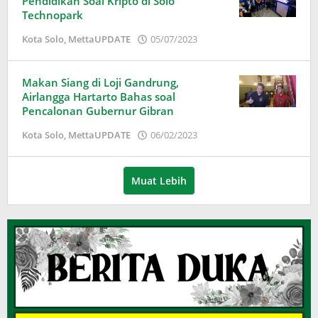
Pendidikan Soal Kripto di Solo
Technopark
oleh
Kota Solo
,
MettaUPDATE
05/07/2023
Puspita
Makan Siang di Loji Gandrung,
Airlangga Hartarto Bahas soal
Pencalonan Gubernur Gibran
oleh
Kota Solo
,
MettaUPDATE
06/02/2023
Puspita
Muat Lebih