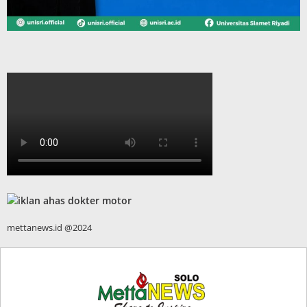
mettanews.id @2024