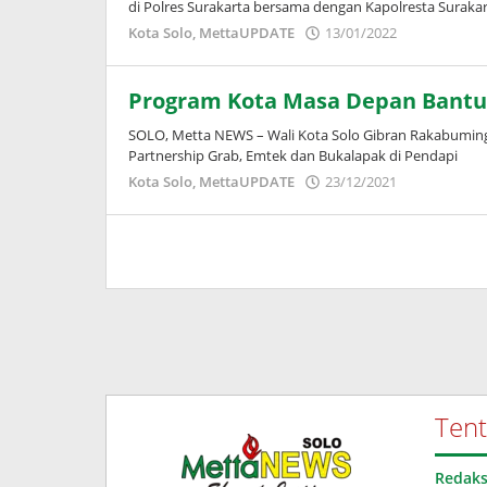
di Polres Surakarta bersama dengan Kapolresta Suraka
oleh
Kota Solo
,
MettaUPDATE
13/01/2022
Puspita
Program Kota Masa Depan Bantu 
SOLO, Metta NEWS – Wali Kota Solo Gibran Rakabumin
Partnership Grab, Emtek dan Bukalapak di Pendapi
oleh
Kota Solo
,
MettaUPDATE
23/12/2021
Puspita
Ten
Redaks