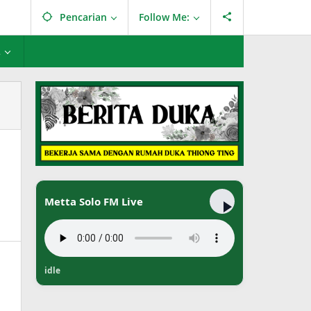
Pencarian
Follow Me:
L
Metta Solo FM Live
idle