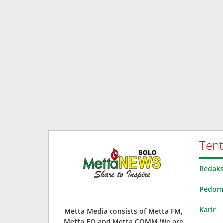
Ten
Redaks
Pedoma
Karir
Metta Media consists of Metta FM,
Metta EO and Metta COMM.We are