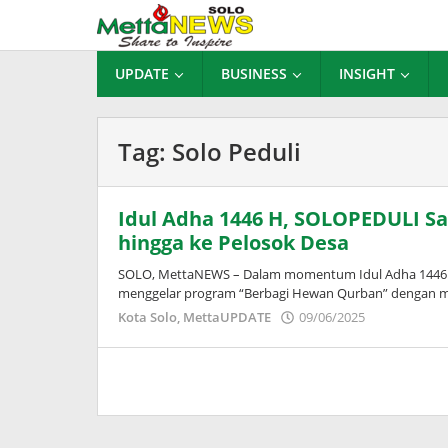
Lewati
ke
konten
UPDATE
BUSINESS
INSIGHT
Tag:
Solo Peduli
Idul Adha 1446 H, SOLOPEDULI S
hingga ke Pelosok Desa
SOLO, MettaNEWS – Dalam momentum Idul Adha 1446 Hi
menggelar program “Berbagi Hewan Qurban” dengan m
oleh
Kota Solo
,
MettaUPDATE
09/06/2025
Puspita