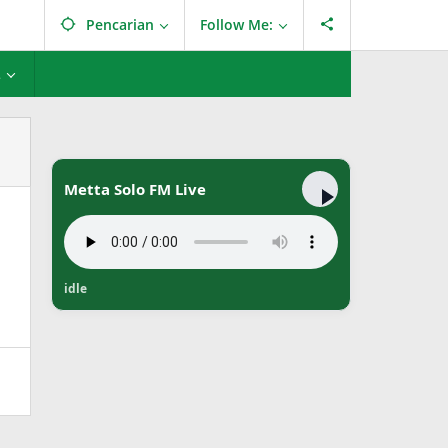
Pencarian
Follow Me:
L
Metta Solo FM Live
idle