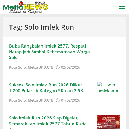
Lewati
ke
konten
Tag:
Solo Imlek Run
Buka Rangkaian Imlek 2577, Respati
Harap Jadi Simbol Kebersamaan Warga
Solo
oleh
Kota Solo
,
MettaUPDATE
02/02/2026
Puspita
Sukses! Solo Imlek Run 2026 Diikuti
1.200 Pelari di Kategori 5K dan 2.5K
oleh
Kota Solo
,
MettaUPDATE
01/02/2026
Adinda
Wardani
Solo Imlek Run 2026 Siap Digelar,
Semarakkan Imlek 2577 Tahun Kuda