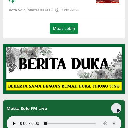
Api
oleh
Kota Solo
,
MettaUPDATE
30/01/2026
Puspita
Muat Lebih
Metta Solo FM Live