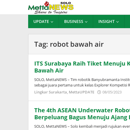
Lewati
ke
konten
UPDATE
BUSINESS
INSIGHT
Tag:
robot bawah air
ITS Surabaya Raih Tiket Menuju 
Bawah Air
SOLO, MettaNEWS – Tim robotik Banyubramanta Institu
sebagai juara pertama untuk kelas Explorer Kompetisi
ol
Lingkar Surakarta
,
MettaUPDATE
08/05/2023
Ad
Wa
The 4th ASEAN Underwater Robot
Berpeluang Bagus Menuju Ajang 
SOLO, MettaNEWS – Solo kembali menjadi rujukan event b