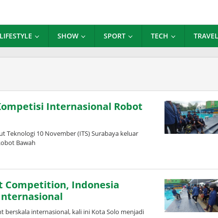
LIFESTYLE
SHOW
SPORT
TECH
TRAVE
Kompetisi Internasional Robot
t Teknologi 10 November (ITS) Surabaya keluar
 Robot Bawah
eh
inda
rdani
 Competition, Indonesia
Internasional
erskala internasional, kali ini Kota Solo menjadi