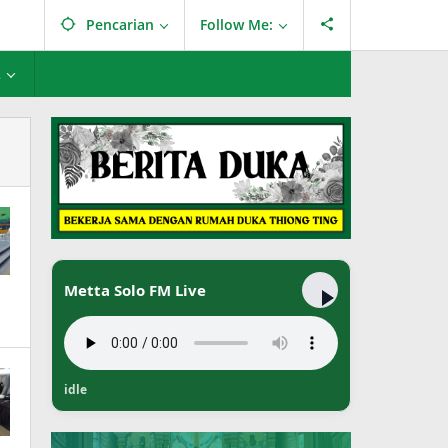
Pencarian
Follow Me:
L
Metta Solo FM Live
idle