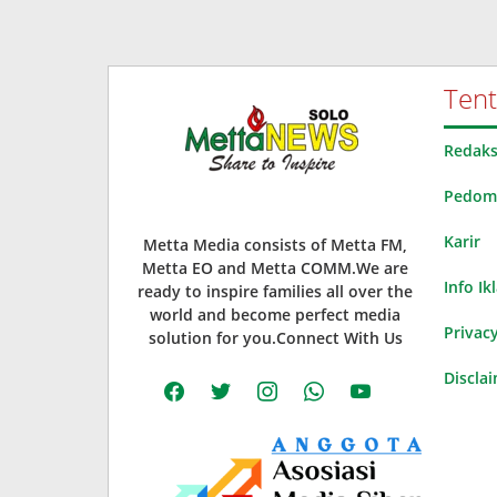
Ten
Redaks
Pedoma
Karir
Metta Media consists of Metta FM,
Metta EO and Metta COMM.We are
Info Ik
ready to inspire families all over the
world and become perfect media
Privacy
solution for you.Connect With Us
Discla
facebook
twitter
instagram
whatsapp
youtube