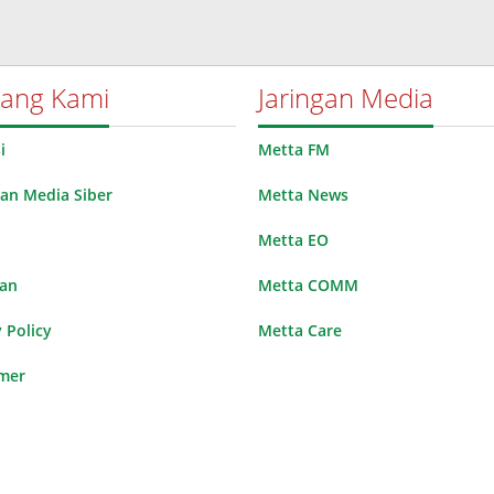
tang Kami
Jaringan Media
i
Metta FM
n Media Siber
Metta News
Metta EO
lan
Metta COMM
 Policy
Metta Care
imer