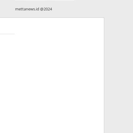
mettanews.id @2024