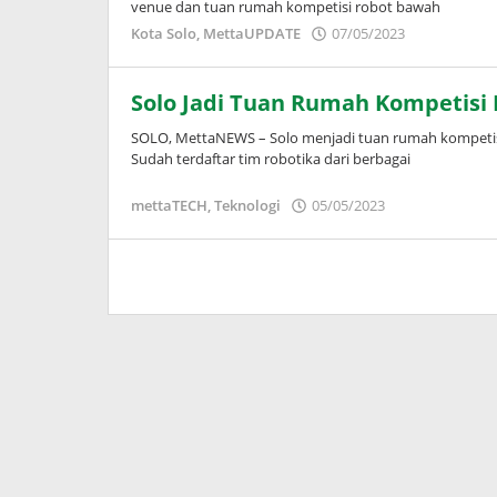
venue dan tuan rumah kompetisi robot bawah
oleh
Kota Solo
,
MettaUPDATE
07/05/2023
Adinda
Wardani
Solo Jadi Tuan Rumah Kompetisi
SOLO, MettaNEWS – Solo menjadi tuan rumah kompetisi
Sudah terdaftar tim robotika dari berbagai
oleh
mettaTECH
,
Teknologi
05/05/2023
Puspita