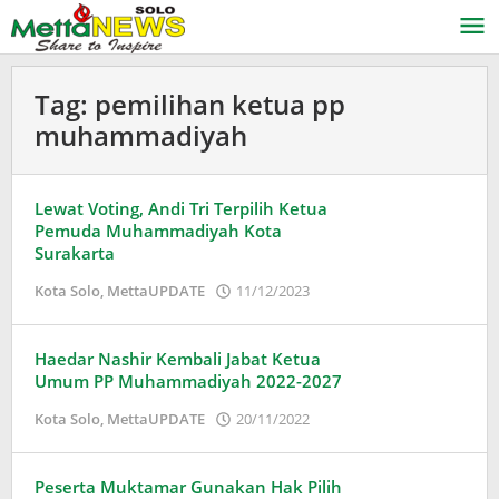
Lewati
ke
konten
Tag:
pemilihan ketua pp
muhammadiyah
Lewat Voting, Andi Tri Terpilih Ketua
Pemuda Muhammadiyah Kota
Surakarta
oleh
Kota Solo
,
MettaUPDATE
11/12/2023
Puspita
Haedar Nashir Kembali Jabat Ketua
Umum PP Muhammadiyah 2022-2027
oleh
Kota Solo
,
MettaUPDATE
20/11/2022
Puspita
Peserta Muktamar Gunakan Hak Pilih