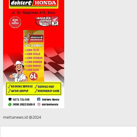
mettanews.id @2024