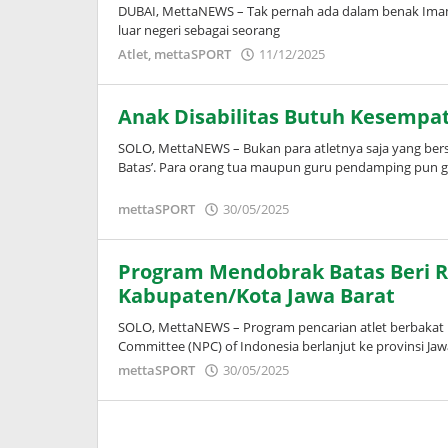
DUBAI, MettaNEWS – Tak pernah ada dalam benak Imam
luar negeri sebagai seorang
oleh
Atlet
,
mettaSPORT
11/12/2025
Adinda
Wardani
Anak Disabilitas Butuh Kesempa
SOLO, MettaNEWS – Bukan para atletnya saja yang be
Batas’. Para orang tua maupun guru pendamping pun 
oleh
mettaSPORT
30/05/2025
Adinda
Wardani
Program Mendobrak Batas Beri Ru
Kabupaten/Kota Jawa Barat
SOLO, MettaNEWS – Program pencarian atlet berbakat b
Committee (NPC) of Indonesia berlanjut ke provinsi Jaw
oleh
mettaSPORT
30/05/2025
Adinda
Wardani