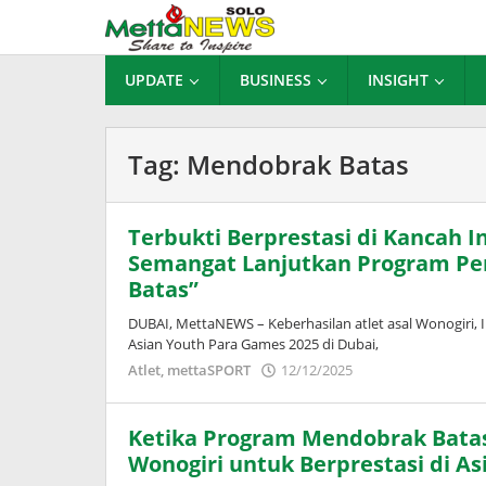
Lewati
ke
konten
UPDATE
BUSINESS
INSIGHT
Tag:
Mendobrak Batas
Terbukti Berprestasi di Kancah I
Semangat Lanjutkan Program Pe
Batas”
DUBAI, MettaNEWS – Keberhasilan atlet asal Wonogiri,
Asian Youth Para Games 2025 di Dubai,
oleh
Atlet
,
mettaSPORT
12/12/2025
Adinda
Wardani
Ketika Program Mendobrak Bat
Wonogiri untuk Berprestasi di A