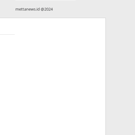
mettanews.id @2024