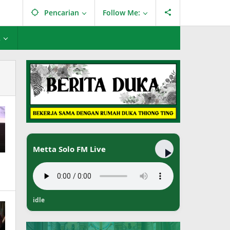
Pencarian
Follow Me:
L
Metta Solo FM Live
idle