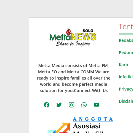
Ten
Redaks
Pedoma
Karir
Metta Media consists of Metta FM,
Metta EO and Metta COMM.We are
Info Ik
ready to inspire families all over the
world and become perfect media
Privacy
solution for you.Connect With Us
Discla
facebook
twitter
instagram
whatsapp
youtube