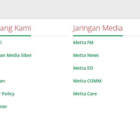
tang Kami
Jaringan Media
i
Metta FM
n Media Siber
Metta News
Metta EO
lan
Metta COMM
 Policy
Metta Care
imer