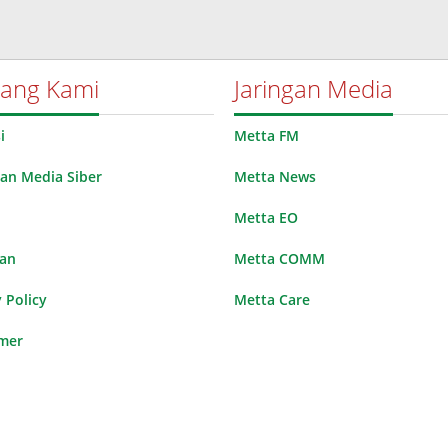
tang Kami
Jaringan Media
i
Metta FM
n Media Siber
Metta News
Metta EO
lan
Metta COMM
 Policy
Metta Care
imer