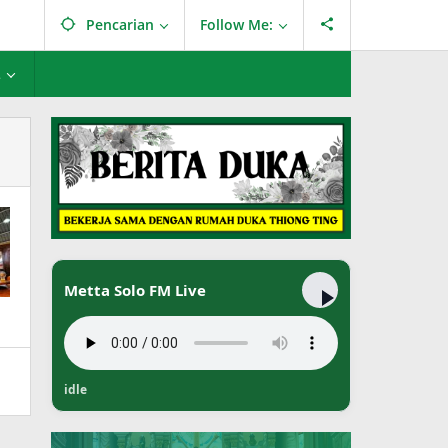
Pencarian
Follow Me:
L
Metta Solo FM Live
idle