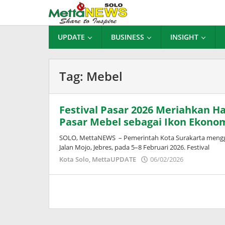
Lewati
ke
konten
UPDATE
BUSINESS
INSIGHT
Tag:
Mebel
Festival Pasar 2026 Meriahkan Har
Pasar Mebel sebagai Ikon Ekonom
SOLO, MettaNEWS – Pemerintah Kota Surakarta menggela
Jalan Mojo, Jebres, pada 5–8 Februari 2026. Festival
oleh
Kota Solo
,
MettaUPDATE
06/02/2026
Puspita