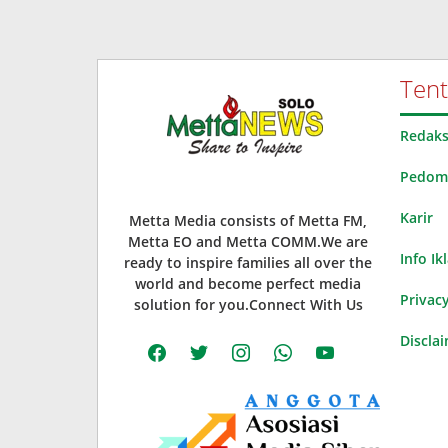
Ten
Redaks
Pedoma
Karir
Metta Media consists of Metta FM,
Metta EO and Metta COMM.We are
Info Ik
ready to inspire families all over the
world and become perfect media
Privacy
solution for you.Connect With Us
Discla
facebook
twitter
instagram
whatsapp
youtube