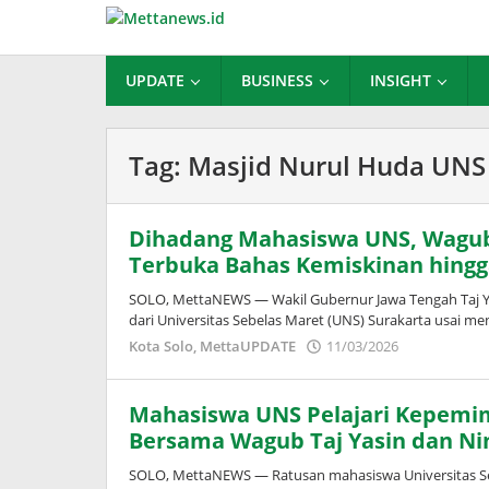
Lewati
ke
konten
UPDATE
BUSINESS
INSIGHT
Tag:
Masjid Nurul Huda UNS
Dihadang Mahasiswa UNS, Wagub J
Terbuka Bahas Kemiskinan hing
SOLO, MettaNEWS — Wakil Gubernur Jawa Tengah Taj 
dari Universitas Sebelas Maret (UNS) Surakarta usai men
oleh
Kota Solo
,
MettaUPDATE
11/03/2026
Puspita
Mahasiswa UNS Pelajari Kepem
Bersama Wagub Taj Yasin dan Ni
SOLO, MettaNEWS — Ratusan mahasiswa Universitas Seb