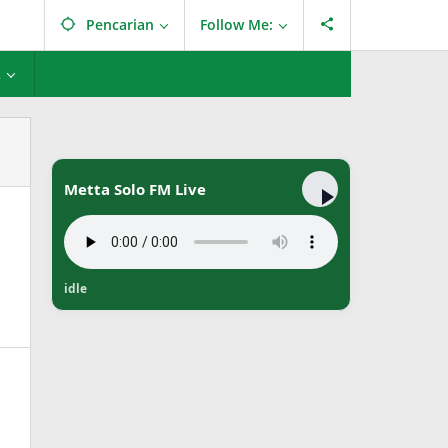
Pencarian
Follow Me:
L
Metta Solo FM Live
idle