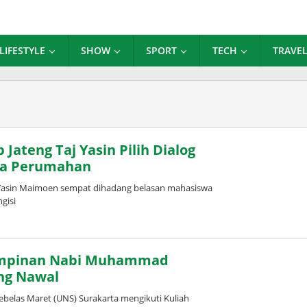
LIFESTYLE
SHOW
SPORT
TECH
TRAVE
ateng Taj Yasin Pilih Dialog
ga Perumahan
Yasin Maimoen sempat dihadang belasan mahasiswa
gisi
impinan Nabi Muhammad
ng Nawal
elas Maret (UNS) Surakarta mengikuti Kuliah