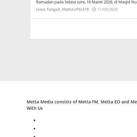
Ramadan pada Selasa sore, 10 Maret 2026, di Masjid Nu
oleh
Jawa Tengah
,
MettaUPDATE
11/03/2026
Puspita
Metta Media consists of Metta FM, Metta EO and Met
With Us
facebook
twitter
instagram