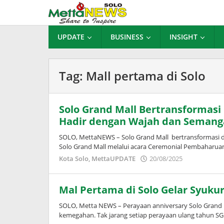
Lewati
ke
konten
UPDATE
BUSINESS
INSIGHT
Tag:
Mall pertama di Solo
Solo Grand Mall Bertransformasi
Hadir dengan Wajah dan Semang
SOLO, MettaNEWS – Solo Grand Mall bertransformasi 
Solo Grand Mall melalui acara Ceremonial Pembaharu
oleh
Kota Solo
,
MettaUPDATE
20/08/2025
Puspita
Mal Pertama di Solo Gelar Syuk
SOLO, Metta NEWS – Perayaan anniversary Solo Grand 
kemegahan. Tak jarang setiap perayaan ulang tahun S