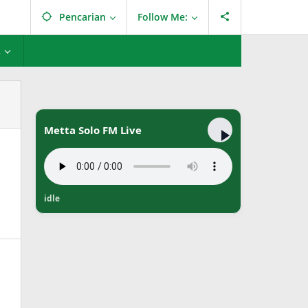
Pencarian
Follow Me:
L
Metta Solo FM Live
idle