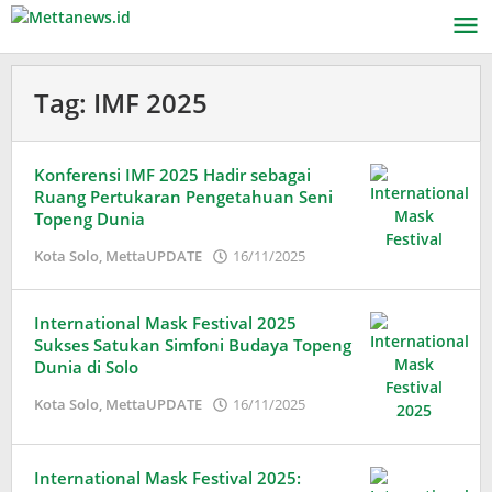
Lewati
ke
konten
Tag:
IMF 2025
Konferensi IMF 2025 Hadir sebagai
Ruang Pertukaran Pengetahuan Seni
Topeng Dunia
oleh
Kota Solo
,
MettaUPDATE
16/11/2025
Adinda
Wardani
International Mask Festival 2025
Sukses Satukan Simfoni Budaya Topeng
Dunia di Solo
oleh
Kota Solo
,
MettaUPDATE
16/11/2025
Adinda
Wardani
International Mask Festival 2025: