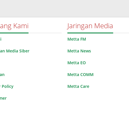
tang Kami
Jaringan Media
i
Metta FM
n Media Siber
Metta News
Metta EO
lan
Metta COMM
 Policy
Metta Care
imer