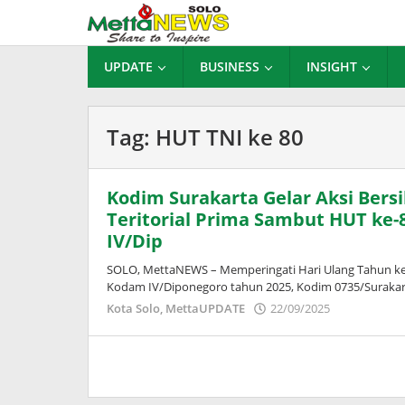
Lewati
ke
konten
UPDATE
BUSINESS
INSIGHT
Tag:
HUT TNI ke 80
Kodim Surakarta Gelar Aksi Bersi
Teritorial Prima Sambut HUT ke
IV/Dip
SOLO, MettaNEWS – Memperingati Hari Ulang Tahun ke-
Kodam IV/Diponegoro tahun 2025, Kodim 0735/Surakar
oleh
Kota Solo
,
MettaUPDATE
22/09/2025
Puspita