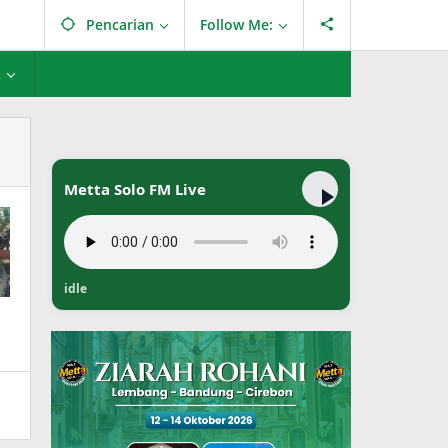
Pencarian
Follow Me:
L
Metta Solo FM Live
idle